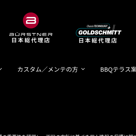
カスタム／メンテの方
BBQテラス
覧
ズ