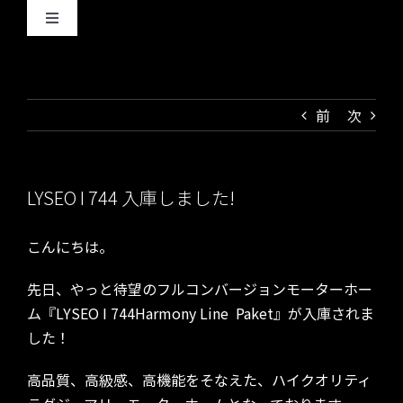
Skip
Toggle
to
Navigation
content
ホーム
前
次
車をお探しの方
カスタム／メンテの方
新車在庫一覧
LYSEO I 744 入庫しました!
BBQテラス案内
中古車在庫一覧
カスタマイズ
こんにちは。
先日、やっと待望のフルコンバージョンモーターホー
最新情報
メンテナンス
ム『LYSEO I 744Harmony Line Paket』が入庫されま
した！
会社案内
高品質、高級感、高機能をそなえた、ハイクオリティ